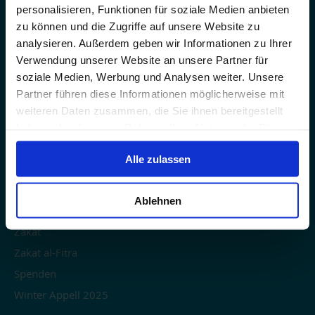
Banküberweisung
personalisieren, Funktionen für soziale Medien anbieten
zu können und die Zugriffe auf unsere Website zu
Karriere
analysieren. Außerdem geben wir Informationen zu Ihrer
Kontaktiere uns
Verwendung unserer Website an unsere Partner für
soziale Medien, Werbung und Analysen weiter. Unsere
SPENDEN
Partner führen diese Informationen möglicherweise mit
weiteren Daten zusammen, die Sie ihnen bereitgestellt
E-Sadaqa
haben oder die sie im Rahmen Ihrer Nutzung der Dienste
gesammelt haben.
Fidya & Kaffara
Alle zulassen
Khums spenden
Patenschaft für ein Waisenkind (ehemaliger Betrag)
Ablehnen
Sadaqa Dschariya
Zakat
Zakat al-Fitra
Spenden
Winter Appell 2025