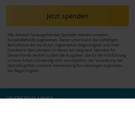
Jetzt spenden
Alle darüber hinausgehenden Spenden werden unserem
Sozialhilfefonds zugewiesen. Dieser unterstützt die vielfältigen
Bedürfnisse der bei Al-Ayn registrierten Begünstigten und ihrer
Familien in den Ländern, in denen wir tätig sind. Spenden für
diesen Fonds decken zudem die Ausgaben, die für die Fortführung
unserer Arbeit notwendig sind, einschließlich der Verwaltung der
Spendengelder und ihrer Verwendung für Leistungen zugunsten
der Begünstigten.
HILFREICHE LINKS
Autorisierung
Präsentation anfragen
Spendenaufruf – Fundraising