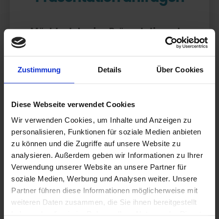
Möchtest du eine Präsentation oder
einen Termin für einen
Informationsabend vereinbaren?
Zustimmung
Details
Über Cookies
Bitte fülle das folgende Formular aus, und wir
werden uns umgehend mit dir in Verbindung
Diese Webseite verwendet Cookies
setzen.
Wir verwenden Cookies, um Inhalte und Anzeigen zu
personalisieren, Funktionen für soziale Medien anbieten
Kontaktiere uns
zu können und die Zugriffe auf unsere Website zu
analysieren. Außerdem geben wir Informationen zu Ihrer
Name
*
Verwendung unserer Website an unsere Partner für
soziale Medien, Werbung und Analysen weiter. Unsere
Vorname
Partner führen diese Informationen möglicherweise mit
weiteren Daten zusammen, die Sie ihnen bereitgestellt
haben oder die sie im Rahmen Ihrer Nutzung der Dienste