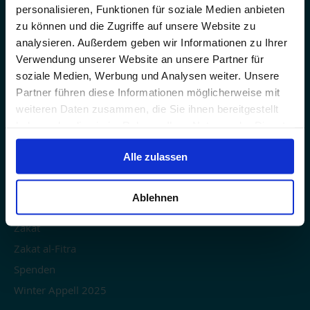
Banküberweisung
personalisieren, Funktionen für soziale Medien anbieten
zu können und die Zugriffe auf unsere Website zu
Karriere
analysieren. Außerdem geben wir Informationen zu Ihrer
Kontaktiere uns
Verwendung unserer Website an unsere Partner für
soziale Medien, Werbung und Analysen weiter. Unsere
SPENDEN
Partner führen diese Informationen möglicherweise mit
weiteren Daten zusammen, die Sie ihnen bereitgestellt
E-Sadaqa
haben oder die sie im Rahmen Ihrer Nutzung der Dienste
gesammelt haben.
Fidya & Kaffara
Alle zulassen
Khums spenden
Patenschaft für ein Waisenkind (ehemaliger Betrag)
Ablehnen
Sadaqa Dschariya
Zakat
Zakat al-Fitra
Spenden
Winter Appell 2025