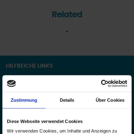
Related
HILFREICHE LINKS
Autorisierung
Präsentation anfragen
Zustimmung
Details
Über Cookies
Spendenaufruf – Fundraising
Transparenz
Wer wir sind
Diese Webseite verwendet Cookies
Geschäftsbedingungen
Wir verwenden Cookies, um Inhalte und Anzeigen zu