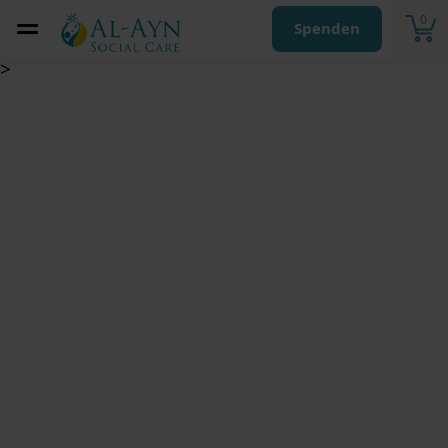
0
Spenden
>
Thibeeha