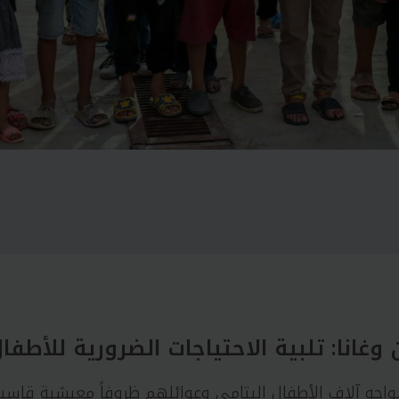
وغانا: تلبية الاحتياجات الضرورية للأطفا
واجه آلاف الأطفال اليتامى وعوائلهم ظروفاً معيشية قاسية