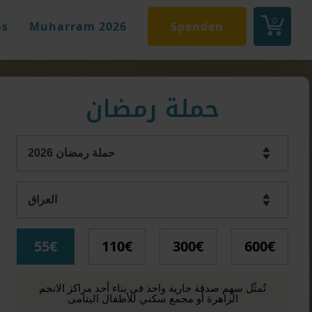
0
s
Muharram 2026
Spenden
حملة رمضان
55€
110€
300€
600€
‏تُمثّل سهم صدقة جارية واحد في بناء أحد مراكز الانجم
الزاهرة أو مجمع سكني للأطفال اليتامى