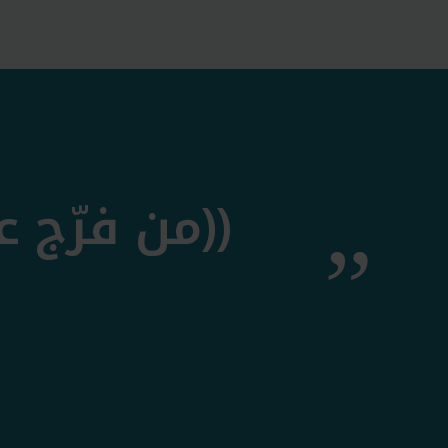
((من فرّج ع