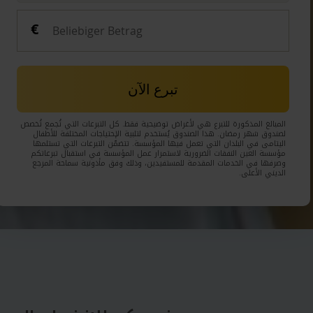
تبرع الآن
المبالغ المذكورة للتبرع هي لأغراض توضيحية فقط. كل التبرعات التي تُجمع تُخصص
لصندوق شهر رمضان. هذا الصندوق يُستخدم لتلبية الإحتياجات المختلفة للأطفال
اليتامى في البلدان التي تعمل فيها المؤسسة. تتضمّن التبرعات التي تستلمها
مؤسسة العين النفقات الضرورية لاستمرار عمل المؤسسة في استقبال تبرعاتكم
وصرفها في الخدمات المقدمة للمستفيدين، وذلك وفق مأذونية سماحة المرجع
الديني الأعلى.