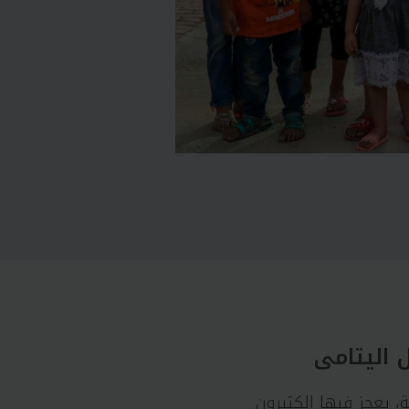
ل اليتامى
، يعجز فيها الكثيرون