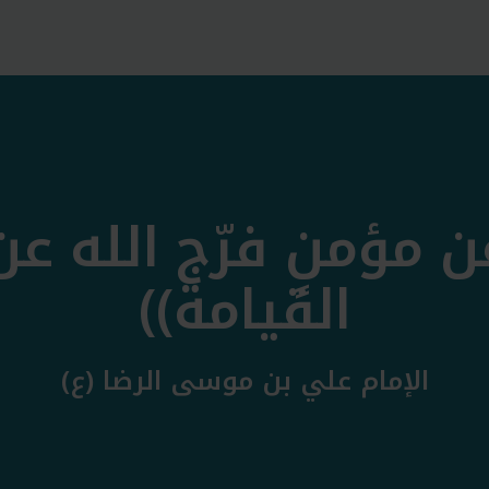
ن مؤمنٍ فرّج الله ع
القيامة))
الإمام علي بن موسى الرضا (ع)