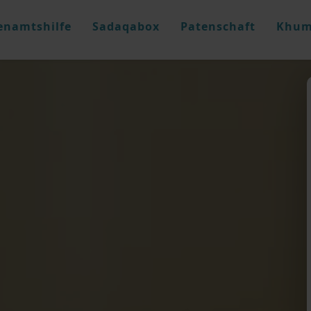
enamtshilfe
Sadaqabox
Patenschaft
Khum