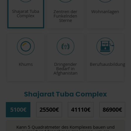
Shajarat Tuba
Zentren der
Wohnanlagen
Complex
Funkelnden
Sterne
Khums
Dringender
Berufsausbildung
Bedarf in
Afghanistan
Shajarat Tuba Complex
5100€
25500€
41110€
86900€
Kann 5 Quadratmeter des Komplexes bauen und