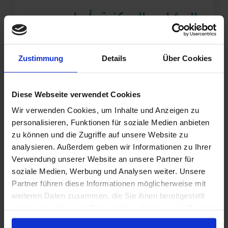
المشاريع السكنية، أساس
الحياة الكريمة
Zustimmung
Details
Über Cookies
أنجزت مؤسسة العين 13 مجمعاً سكنياً في
العراق، وفرت من خلالها مساكن آمنة تمنح
الأطفال بيئة مستقرة للنمو.
Diese Webseite verwendet Cookies
€1.200
مواد بناء
Wir verwenden Cookies, um Inhalte und Anzeigen zu
personalisieren, Funktionen für soziale Medien anbieten
zu können und die Zugriffe auf unsere Website zu
€6.000
مراحل متقدمة من الإنشاء
analysieren. Außerdem geben wir Informationen zu Ihrer
Verwendung unserer Website an unsere Partner für
soziale Medien, Werbung und Analysen weiter. Unsere
€12.000
مساهمة رئيسية في بناء وحدة
Partner führen diese Informationen möglicherweise mit
سكنية
weiteren Daten zusammen, die Sie ihnen bereitgestellt
haben oder die sie im Rahmen Ihrer Nutzung der Dienste
gesammelt haben.