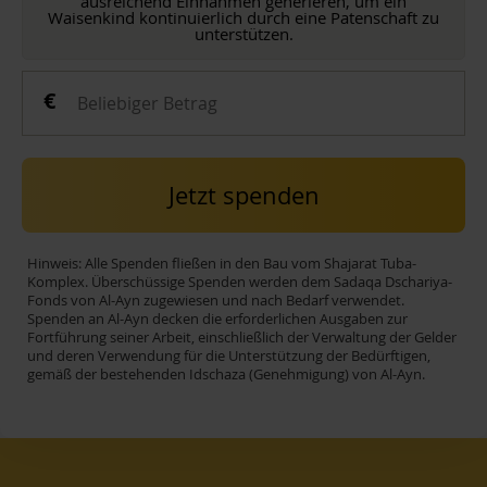
ausreichend Einnahmen generieren, um ein
Waisenkind kontinuierlich durch eine Patenschaft zu
unterstützen.
Jetzt spenden
Hinweis: Alle Spenden fließen in den Bau vom Shajarat Tuba-
Komplex. Überschüssige Spenden werden dem Sadaqa Dschariya-
Fonds von Al-Ayn zugewiesen und nach Bedarf verwendet.
Spenden an Al-Ayn decken die erforderlichen Ausgaben zur
Fortführung seiner Arbeit, einschließlich der Verwaltung der Gelder
und deren Verwendung für die Unterstützung der Bedürftigen,
gemäß der bestehenden Idschaza (Genehmigung) von Al-Ayn.