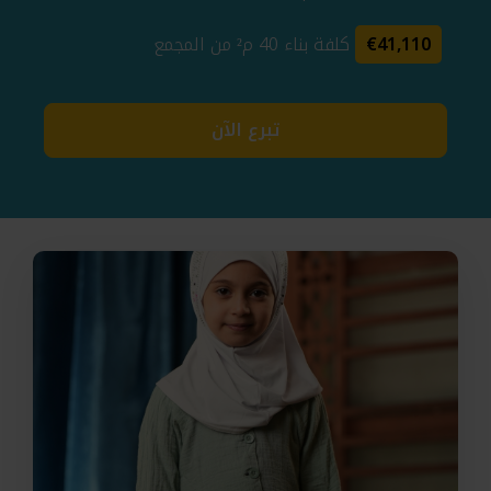
€41,110
كلفة بناء 40 م² من المجمع
تبرع الآن