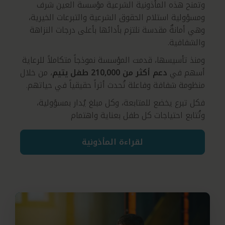
وتمنح هذه المأذونية الشرعية مؤسسة العين شرف
ومسؤولية استلام الحقوق الشرعية والتبرعات الخيرية،
وهي أمانةٌ مقدسة نلتزم بأدائها بأعلى درجات النزاهة
والشفافية.
ومنذ تأسيسها، قدمت المؤسسة نموذجاً متكاملاً للرعاية
أسهم في
دعم أكثر من 210,000 طفل يتيم
، من خلال
منظومة شفافة وفاعلة تُحدث أثراً حقيقياً في حياتهم.
فكل تبرع يخضع للمتابعة، وكل مبلغ يُدار بمسؤولية،
وتُتابع احتياجات كل طفل بعناية واهتمام
لقراءة المأذونية