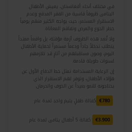
في مختلف أنحاء أفغانستان، يعيش الأطفال
اليتامى ظروفاً قاسية من الفقر المدقع وعدم
الاستقرار المستمر، حيث يواجه الكثير منهم يومياً
خطر الجوع والمرض وتفاقم المعاناة.
ولا تُعد هذه الظروف أزمة مؤقتة، بل واقعاً ممتداً
يتطلب تدخلاً جاداً ودعماً مستمراً لحماية الأطفال
اليوم، وصون مستقبلهم من آثارٍ قد تلازمهم
لسنوات طويلة قادمة.
إن الرعاية المستدامة تمثل خط الدفاع الأول عن
هؤلاء الأطفال، وتوفر لهم الاستقرار الذي
يحتاجونه للنمو بعيداً عن الخوف والحرمان.
€780
كفالة طفلٍ يتيم واحد لمدة عام
€3.900
كفالة 5 أطفال يتامى لمدة عام