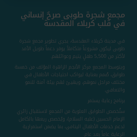
مجمع شجرة طوبى صرحٌ إنساني
في قلب كربلاء المقدسة
في مدينة كربلاء المقدسة، يجري تطوير مجمع شجرة
طوبى ليكون مشروعاً متكاملاً يوفر دعماً طويل الأمد
لأكثر من 5,500 طفلٍ يتيم وعوائلهم.
ويتوسط المجمع مركز الأنجم الزاهرة المؤلف من خمسة
طوابق، صُمم بعناية ليواكب احتياجات الأطفال في
مختلف مراحل نموهم، ويهيئ لهم بيئة آمنة للنمو
والتعافي.
برنامج رعاية يستمر
ستُخصص الطوابق العلوية من المجمع لاستقبال زائري
الإمام الحسين (عليه السلام)، ويُخصص ريعها بالكامل
لدعم خدمات الأطفال اليتامى، بما يضمن استمرارية
الرعاية عاماً بعد عام.