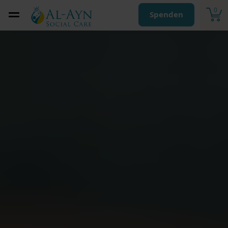
0
Spenden