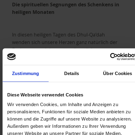
Die spirituellen Segnungen des Schenkens in
heiligen Monaten
In diesen heiligen Tagen des Dhul-Qa’dah
wenden sich unsere Herzen ganz natürlich der
Besinnung und den gottesdienstlichen
Handlungen zu. Dies sind Tage, an denen sich
die wohltätigen Taten vervielfachen und die
Türen der göttlichen Barmherzigkeit weit
Zustimmung
Details
Über Cookies
geöffnet werden. In dieser Zeit zu spenden ist
nicht nur ein Akt der Nächstenliebe, sondern
auch ein Akt des Glaubens und der Dankbarkeit.
Diese Webseite verwendet Cookies
Wir verwenden Cookies, um Inhalte und Anzeigen zu
personalisieren, Funktionen für soziale Medien anbieten zu
Die Unterstützung eines Waisenkindes, vor
können und die Zugriffe auf unsere Website zu analysieren.
allem in dieser gesegneten Zeit, ist eine
Außerdem geben wir Informationen zu Ihrer Verwendung
ausgezeichnete Möglichkeit, Belohnungen zu
unserer Website an unsere Partner für soziale Medien,