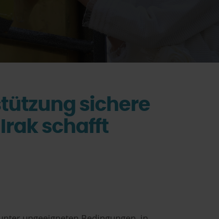
tützung sichere
Irak schafft
 unter ungeeigneten Bedingungen, in