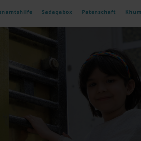
enamtshilfe
Sadaqabox
Patenschaft
Khum