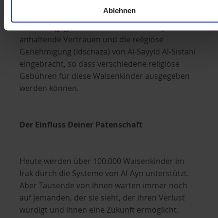
Ablehnen
Dieses Engagement für Würde hat Al-Ayn das
anhaltende Vertrauen und die religiöse
Genehmigung (Idschaza) von Al-Sayyid Al-Sistani
eingebracht, so dass verschiedene religiöse
Gebühren für diese Waisenkinder ausgegeben
werden können.
Der Einfluss Deiner Patenschaft
Heute werden über 100.000 Waisenkinder im
Irak durch die Systeme von Al-Ayn unterstützt.
Aber Tausende von ihnen warten immer noch
auf jemanden, der sie sieht, der ihren Verlust
würdigt und ihnen eine Zukunft ermöglicht.