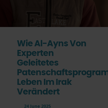
Wie Al-Ayns Von
Experten
Geleitetes
Patenschaftsprogra
Leben Im Irak
Verändert
24 June 2025