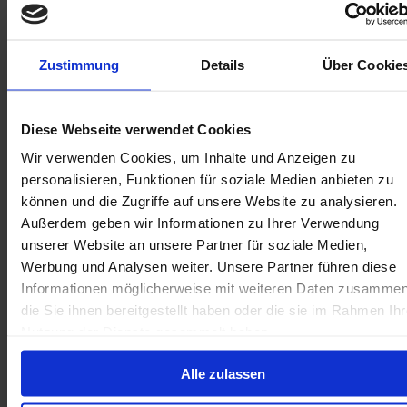
gesamte Familieneinheit und schafft Stabilität,
die auch Geschwister, Vormünder und
Gemeinden berührt.
Zustimmung
Details
Über Cookie
Echte Änderung, verwurzelt in Würde
Diese Webseite verwendet Cookies
Wir verwenden Cookies, um Inhalte und Anzeigen zu
personalisieren, Funktionen für soziale Medien anbieten zu
Würde steht im Mittelpunkt der Arbeit von Al-
können und die Zugriffe auf unsere Website zu analysieren.
Ayn. Es werden alle Anstrengungen
Außerdem geben wir Informationen zu Ihrer Verwendung
unternommen, um sicherzustellen, dass die
unserer Website an unsere Partner für soziale Medien,
Patenkinder nicht als Almosenempfänger,
Werbung und Analysen weiter. Unsere Partner führen diese
sondern als Individuen voller Potenzial
Informationen möglicherweise mit weiteren Daten zusammen
behandelt werden. Die Familien werden diskret
die Sie ihnen bereitgestellt haben oder die sie im Rahmen Ihr
und respektvoll unterstützt und regelmäßig
Nutzung der Dienste gesammelt haben.
überprüft, um die Fortschritte zu verfolgen und
eine kontinuierliche Betreuung zu
Alle zulassen
gewährleisten.