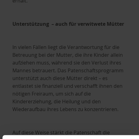
erhält.
Unterstützung – auch für verwitwete Mütter
In vielen Fällen liegt die Verantwortung für die
Betreuung bei der Mutter, die ihre Kinder allein
aufziehen muss, während sie den Verlust ihres
Mannes betrauert. Das Patenschaftsprogramm
unterstützt auch diese Mütter direkt – es
entlastet sie finanziell und verschafft ihnen den
nötigen Freiraum, um sich auf die
Kindererziehung, die Heilung und den
Wiederaufbau ihres Lebens zu konzentrieren.
Auf diese Weise stärkt die Patenschaft die